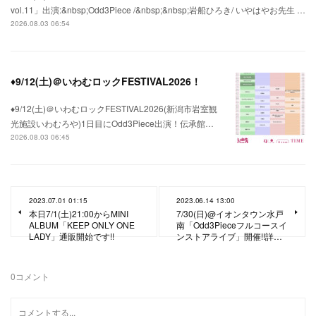
vol.11」出演:&nbsp;Odd3Piece /&nbsp;&nbsp;岩船ひろき/ いやはやお先生 …
2026.08.03 06:54
♦9/12(土)＠いわむロックFESTIVAL2026！
♦9/12(土)＠いわむロックFESTIVAL2026(新潟市岩室観
光施設いわむろや)1日目にOdd3Piece出演！伝承館…
2026.08.03 06:45
2023.07.01 01:15
2023.06.14 13:00
本日7/1(土)21:00からMINI
7/30(日)@イオンタウン水戸
ALBUM「KEEP ONLY ONE
南「Odd3Pieceフルコースイ
LADY」通販開始です!!
ンストアライブ」開催!!詳…
0
コメント