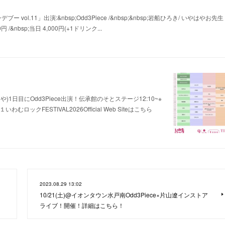
ンデブー vol.11」出演:&nbsp;Odd3Piece /&nbsp;&nbsp;岩船ひろき/ いやはやお先生 
/&nbsp;当日 4,000円(+1ドリンク...
ろや)1日目にOdd3Piece出演！伝承館のそとステージ12:10~※
クFESTIVAL2026Official Web Siteはこちら
2023.08.29 13:02
10/21(土)@イオンタウン水戸南Odd3Piece×片山遼インストア
ライブ！開催！詳細はこちら！