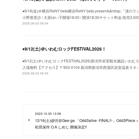
●9/18(金)＠横浜ReNY beta横浜ReNY beta presents&nbsp;「渚のラ
小野亜里沙 / 大原ゆい子開場18:00 / 開演18:30チケット料金:前売3,500円 
2026.08.03 06:54
♦9/12(土)＠いわむロックFESTIVAL2026！
♦9/12(土)＠いわむロックFESTIVAL2026(新潟市岩室観光施設いわむ
入場無料【アクセス】〒953-0104 新潟県新潟市西蒲区岩室温泉９６−１いわむロッ
2026.08.03 06:45
2023.10.30 13:06
12/16(土)@渋谷Gee-ge.「Odd3alive -FINAL!!-」Odd3Piece ×
松田栄作 O.A しめじ 開催決定!!