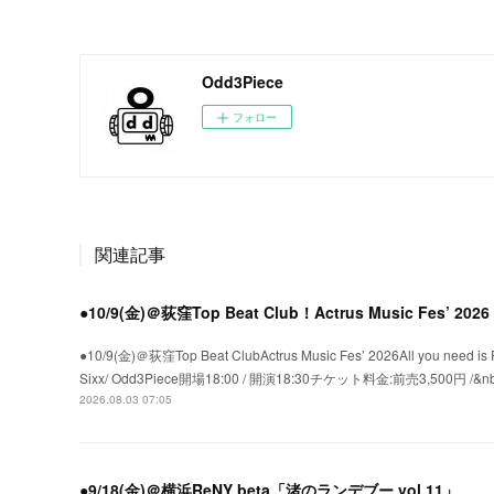
Odd3Piece
フォロー
関連記事
●10/9(金)＠荻窪Top Beat Club！Actrus Music Fes’ 202
●10/9(金)＠荻窪Top Beat ClubActrus Music Fes’ 2026All you 
Sixx/ Odd3Piece開場18:00 / 開演18:30チケット料金:前売3,500円 /&nb
2026.08.03 07:05
●9/18(金)＠横浜ReNY beta「渚のランデブー vol.11」