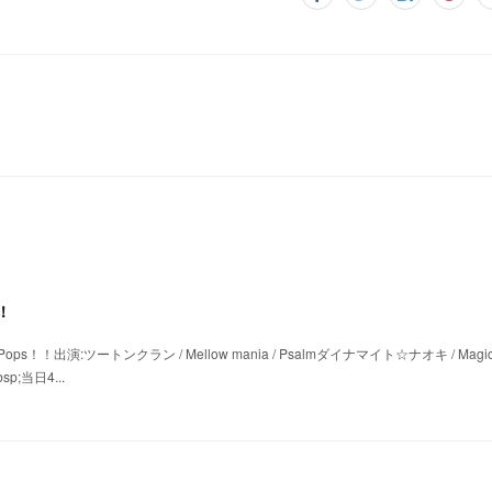
6！
need is Pops！！出演:ツートンクラン / Mellow mania / Psalmダイナマイト☆ナオキ / Magic
sp;当日4...