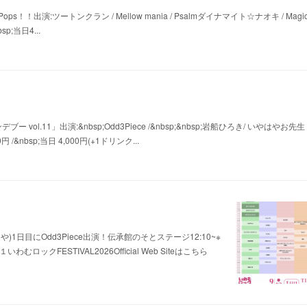
need is Pops！！出演:ツートンクラン / Mellow mania / Psalmダイナマイト☆ナオキ / Magic
sp;当日4...
ンデブー vol.11」出演:&nbsp;Odd3Piece /&nbsp;&nbsp;岩船ひろき/ いやはやお先生 
/&nbsp;当日 4,000円(+1ドリンク...
ろや)1日目にOdd3Piece出演！伝承館のそとステージ12:10~※
クFESTIVAL2026Official Web Siteはこちら