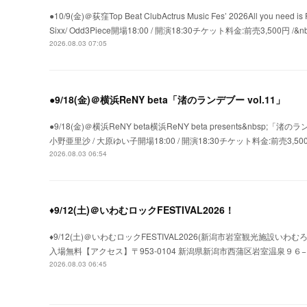
●10/9(金)＠荻窪Top Beat ClubActrus Music Fes’ 2026All you 
Sixx/ Odd3Piece開場18:00 / 開演18:30チケット料金:前売3,500円 /&nb
2026.08.03 07:05
●9/18(金)＠横浜ReNY beta「渚のランデブー vol.11」
●9/18(金)＠横浜ReNY beta横浜ReNY beta presents&nbsp;「渚のラ
小野亜里沙 / 大原ゆい子開場18:00 / 開演18:30チケット料金:前売3,500円 
2026.08.03 06:54
♦9/12(土)＠いわむロックFESTIVAL2026！
♦9/12(土)＠いわむロックFESTIVAL2026(新潟市岩室観光施設いわむ
入場無料【アクセス】〒953-0104 新潟県新潟市西蒲区岩室温泉９６−１いわむロッ
2026.08.03 06:45